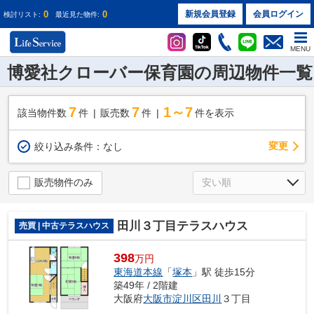
0
0
新規会員登録
会員ログイン
検討リスト:
最近見た物件:
MENU
博愛社クローバー保育園の周辺物件一覧
7
7
1～7
該当物件数
件
販売数
件
件を表示
変更
絞り込み条件：
なし
販売物件のみ
田川３丁目テラスハウス
売買 | 中古テラスハウス
398
万円
東海道本線
「
塚本
」駅 徒歩15分
築49年 / 2階建
大阪府
大阪市淀川区
田川
３丁目