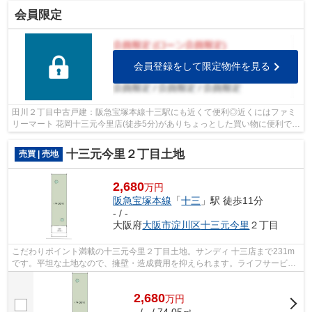
会員限定
会員登録をして限定物件を見る
田川２丁目中古戸建：阪急宝塚本線十三駅にも近くて便利◎近くにはファミ
リーマート 花岡十三元今里店(徒歩5分)がありちょっとした買い物に便利です
◎値段がお手ごろな中古戸建てはいか...
十三元今里２丁目土地
売買 | 売地
2,680
万円
阪急宝塚本線
「
十三
」駅 徒歩11分
- / -
大阪府
大阪市淀川区
十三元今里
２丁目
こだわりポイント満載の十三元今里２丁目土地。サンディ 十三店まで231m
です。平坦な土地なので、擁壁・造成費用を抑えられます。ライフサービス
がオススメする大阪市淀川区で土地を探...
2,680
万
円
- / - / 74.05㎡