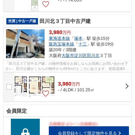
田川北３丁目中古戸建
売買 | 中古一戸建
3,980
万円
東海道本線
「
塚本
」駅 徒歩15分
阪急宝塚本線
「
十三
」駅 徒歩19分
築20年 / 3階建
大阪府
大阪市淀川区
田川北
３丁目
「田川北３丁目中古戸建」の物件情報をお探しならお気軽にお問い合わせ下
さい。田川公園がこちらの物件から493mのところにあります。前面道路6m
以上は確保しているので車の出し入れも...
3,980
万
円
- / 4LDK / 101.25㎡
会員限定
会員登録をして限定物件を見る