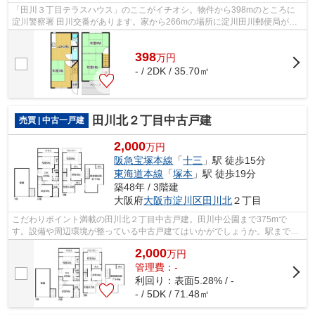
「田川３丁目テラスハウス」のここがイチオシ。物件から398mのところに
淀川警察署 田川交番があります。家から266mの場所に淀川田川郵便局があ
ります。駅から徒歩15分に位置する物件で...
398
万
円
- / 2DK / 35.70㎡
田川北２丁目中古戸建
売買 | 中古一戸建
2,000
万円
阪急宝塚本線
「
十三
」駅 徒歩15分
東海道本線
「
塚本
」駅 徒歩19分
築48年 / 3階建
大阪府
大阪市淀川区
田川北
２丁目
こだわりポイント満載の田川北２丁目中古戸建。田川中公園まで375mで
す。設備や周辺環境が整っている中古戸建てはいかがでしょうか。駅まで歩
いて15分ほどの物件です。夢のマイホーム...
2,000
万
円
管理費：-
利回り：表面5.28% / -
- / 5DK / 71.48㎡