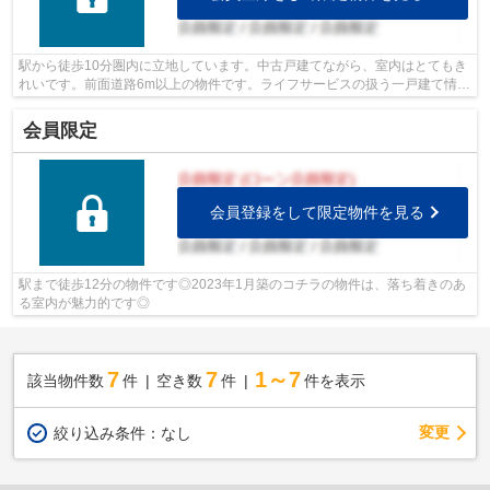
駅から徒歩10分圏内に立地しています。中古戸建てながら、室内はとてもき
れいです。前面道路6m以上の物件です。ライフサービスの扱う一戸建て情報
は、大阪市淀川区に数多くございます...
会員限定
会員登録をして限定物件を見る
駅まで徒歩12分の物件です◎2023年1月築のコチラの物件は、落ち着きのあ
る室内が魅力的です◎
7
7
1～7
該当物件数
件
空き数
件
件を表示
変更
絞り込み条件：
なし