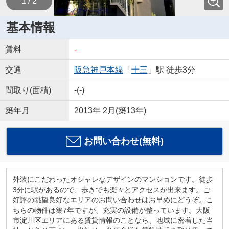
1 / 2
基本情報
賃料
-
交通
阪急神戸本線
「
十三
」駅 徒歩3分
間取り(面積)
-(-)
築年月
2013年 2月(築13年)
お問い合わせ(無料)
外装にこだわったオシャレなデザインのマンションです。徒歩
3分に駅があるので、歩きでも楽々とアクセスが出来ます。ご
好評の眺望良好なエリアのお問い合わせはお早めにどうぞ。こ
ちらの物件は築7年ですが、充実の設備が整っています。大阪
市淀川区エリアにある賃貸情報のことなら、地域に密着した当