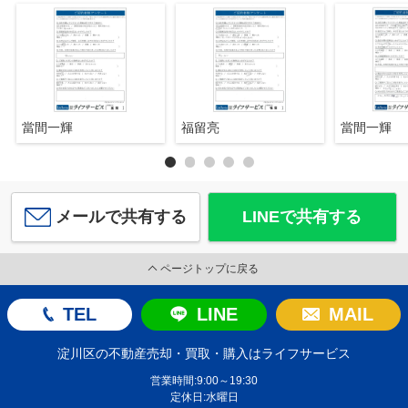
當間一輝
福留亮
當間一輝
メールで共有する
LINEで共有する
ページトップに戻る
TEL
LINE
MAIL
淀川区の不動産売却・買取・購入はライフサービス
営業時間:9:00～19:30
定休日:水曜日