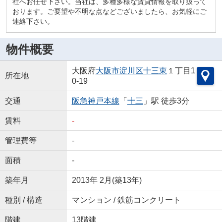
社へお任せ下さい。当社は、多種多様な賃貸情報を取り扱って
おります。ご要望や不明な点などございましたら、お気軽にご
連絡下さい。
物件概要
大阪府
大阪市淀川区
十三東
１丁目1
所在地
0-19
交通
阪急神戸本線
「
十三
」駅 徒歩3分
賃料
-
管理費等
-
面積
-
築年月
2013年 2月(築13年)
種別 / 構造
マンション / 鉄筋コンクリート
階建
13階建