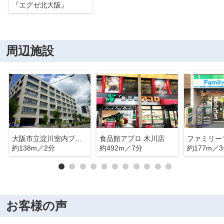
『エグゼ北大阪』
周辺施設
大阪市立淀川室内プール
食品館アプロ 木川店
約138m／2分
約492m／7分
約177m／
お客様の声