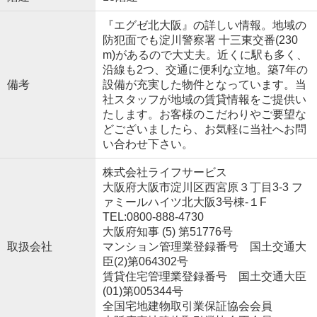
『エグゼ北大阪』の詳しい情報。地域の
防犯面でも淀川警察署 十三東交番(230
m)があるので大丈夫。近くに駅も多く、
沿線も2つ、交通に便利な立地。築7年の
備考
設備が充実した物件となっています。当
社スタッフが地域の賃貸情報をご提供い
たします。お客様のこだわりやご要望な
どございましたら、お気軽に当社へお問
い合わせ下さい。
株式会社ライフサービス
大阪府大阪市淀川区西宮原３丁目3-3 フ
ァミールハイツ北大阪3号棟-１F
TEL:0800-888-4730
大阪府知事 (5) 第51776号
取扱会社
マンション管理業登録番号 国土交通大
臣(2)第064302号
賃貸住宅管理業登録番号 国土交通大臣
(01)第005344号
全国宅地建物取引業保証協会会員