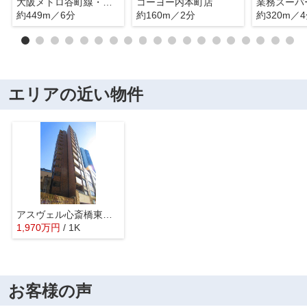
大阪メトロ谷町線・中央線「谷町四丁目」駅
コーヨー内本町店
約449m／6分
約160m／2分
約320m／
エリアの近い物件
アスヴェル心斎橋東ステーションフロント
1,970
万
円
/ 1K
お客様の声