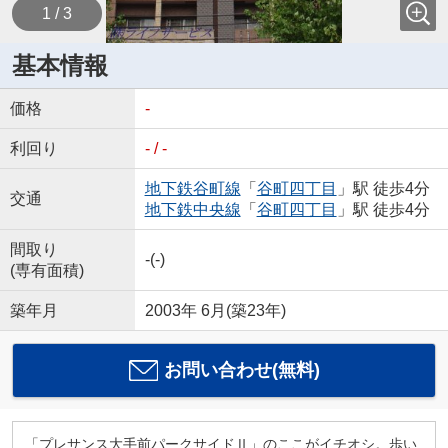
1 / 3
基本情報
価格
-
利回り
- / -
地下鉄谷町線
「
谷町四丁目
」駅 徒歩4分
交通
地下鉄中央線
「
谷町四丁目
」駅 徒歩4分
間取り
-(-)
(専有面積)
築年月
2003年 6月(築23年)
お問い合わせ(無料)
「プレサンス大手前パークサイドⅡ」のここがイチオシ。歩い