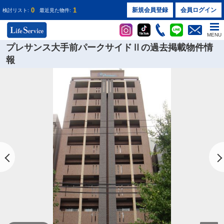
0
1
新規会員登録
会員ログイン
検討リスト:
最近見た物件:
MENU
プレサンス大手前パークサイドⅡの過去掲載物件情
報