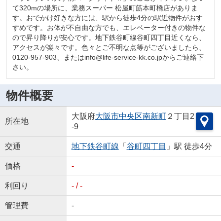
て320mの場所に、業務スーパー 松屋町筋本町橋店がありま
す。おでかけ好きな方には、駅から徒歩4分の駅近物件がおす
すめです。お体が不自由な方でも、エレベーター付きの物件な
ので昇り降りが安心です。地下鉄谷町線谷町四丁目近くなら、
アクセスが楽々です。色々とご不明な点等がございましたら、
0120-957-903、またはinfo@life-service-kk.co.jpからご連絡下
さい。
物件概要
大阪府
大阪市中央区
南新町
２丁目2
所在地
-9
交通
地下鉄谷町線
「
谷町四丁目
」駅 徒歩4分
価格
-
利回り
- / -
管理費
-