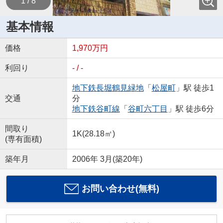
1 / 8
基本情報
価格
1,970万円
利回り
- / -
地下鉄長堀鶴見緑地
「
松屋町
」駅 徒歩1
交通
分
地下鉄谷町線
「
谷町六丁目
」駅 徒歩6分
間取り
1K(28.18㎡)
(専有面積)
築年月
2006年 3月(築20年)
お問い合わせ(無料)