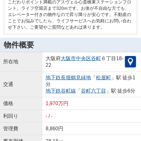
こだわりポイント満載のアスヴェル心斎橋東ステーションフロ
ント。ライフ空堀店まで320mです。お体が不自由な方でも、
エレベーター付きの物件なので昇り降りが安心です。不動産の
ことでお悩みでしたら、ライフサービスへお気軽にお問い合わ
せ下さい。ご要望やご質問などあれば承ります。
物件概要
大阪府
大阪市中央区
谷町
６丁目18-
所在地
22
地下鉄長堀鶴見緑地
「
松屋町
」駅 徒歩1
交通
分
地下鉄谷町線
「
谷町六丁目
」駅 徒歩6分
価格
1,970万円
利回り
- / -
管理費
8,860円