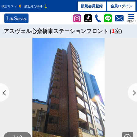
0
1
新規会員登録
会員ログイン
検討リスト:
最近見た物件:
MENU
アスヴェル心斎橋東ステーションフロント (
1
室)