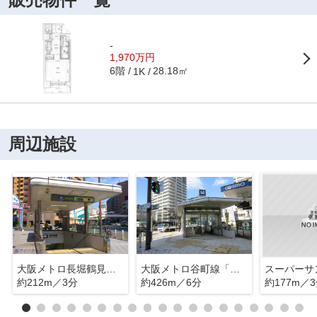
-
1,970万円
6階
28.18㎡
1K
周辺施設
大阪メトロ長堀鶴見緑地線「松屋町」駅
大阪メトロ谷町線「谷町六丁目」駅
約212m／3分
約426m／6分
約177m／