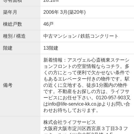
専有面積
28.18㎡
築年月
2006年 3月(築20年)
棟総戸数
46戸
種別 / 構造
中古マンション / 鉄筋コンクリート
階建
13階建
新着情報：アスヴェル心斎橋東ステーシ
ョンフロントの空室情報ならコチラ。多
くの方にとって便利で欠かせない条件で
もあるエレベーター付きの物件です。駅
備考
の近くに立地する、徒歩1分圏内の物件
です。不動産をお探しの方は、ライフサ
ービスにお任せ下さい。0120-957-903又
はinfo@life-service-kk.co.jpよりお問い合
わせお待ちしております。
株式会社ライフサービス
大阪府大阪市淀川区西宮原３丁目3-3 フ