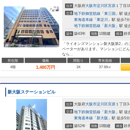
大阪府
大阪市淀川区
宮原
１丁目18
住所
交通
地下鉄御堂筋線
「
東三国
」駅 徒
東海道本線
「
東淀川
」駅 徒歩7分
地下鉄御堂筋線
「
新大阪
」駅 徒
築43年
10階建
鉄
築年
階数
構造
「ライオンズマンション新大阪第2」の
ベーターがあります。マンションにどん
なら...
所在階
価格
間取り
専有面積
1,480
万円
4階
1K
37.99㎡
新大阪ステーションビル
大阪府
大阪市淀川区
宮原
１丁目3-
住所
交通
地下鉄御堂筋線
「
新大阪
」駅 徒
東海道本線
「
新大阪
」駅 徒歩5分
築52年
10階建
鉄
築年
階数
構造