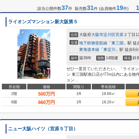
37
31
19
1-
該当公開件数
件 販売数
件 (会員物件
件)
ライオンズマンション新大阪第５
大阪府
大阪市淀川区
宮原
２丁目12
住所
交通
地下鉄御堂筋線
「
東三国
」駅 徒
東海道本線
「
東淀川
」駅 徒歩6分
築39年
14階建
鉄
築年
階数
構造
ぜひ一度見ていただきたい、「ライオン
ン 東三国駅南口店が77m以内にある
ョン...
所在階
価格
間取り
専有面積
500
万円
2階
1R
18.68㎡
660
万円
6階
1R
18.20㎡
ニュー大阪ハイツ（宮原５丁目）