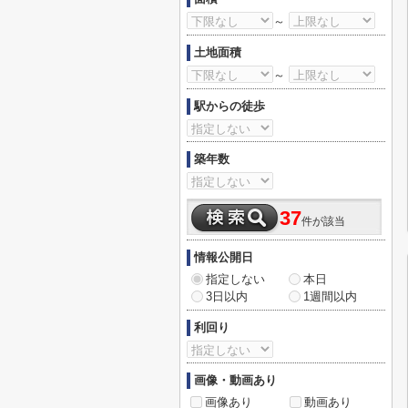
～
土地面積
～
駅からの徒歩
築年数
37
件が該当
情報公開日
指定しない
本日
3日以内
1週間以内
利回り
画像・動画あり
画像あり
動画あり