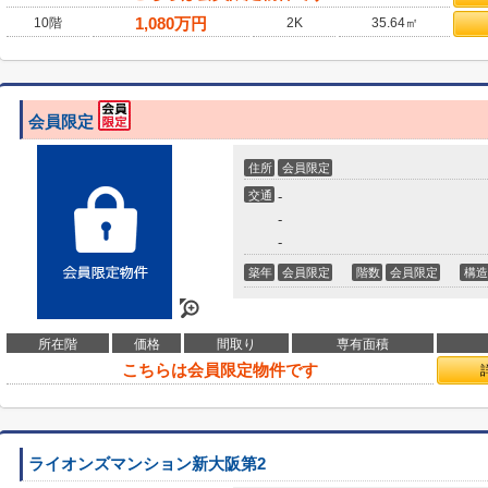
1,080
万円
10階
2K
35.64㎡
会員限定
住所
会員限定
交通
-
-
-
築年
会員限定
階数
会員限定
構造
所在階
価格
間取り
専有面積
こちらは会員限定物件です
ライオンズマンション新大阪第2