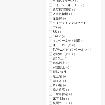
対面式キッチン
(-)
アイランドキッチン
(-)
追焚機能浴室
(-)
浴室乾燥機
(-)
床暖房
(-)
ウォークインクロゼット
(-)
CS
(-)
BS
(-)
CATV
(-)
インターネット対応
(-)
オートロック
(-)
TVモニタ付インターホン
(-)
宅配ボックス
(-)
2階以上
(-)
10階以上
(-)
20階以上
(-)
1階の物件
(-)
最上階
(-)
南向き
(-)
角部屋
(-)
輸入住宅
(-)
二世帯住宅
(-)
床下収納
(-)
複層ガラス
(-)