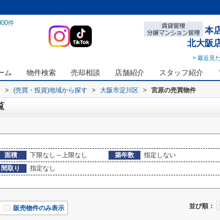
000
件
本
北大阪
> 最近見
ーム
物件検索
売却相談
店舗紹介
スタッフ紹介
ス
>
(売買・投資)地域から探す
>
大阪市淀川区
>
宮原の売買物件
覧
面積
下限なし～上限なし
築年数
指定しない
間取り
指定なし
並び順：
販売物件のみ表示