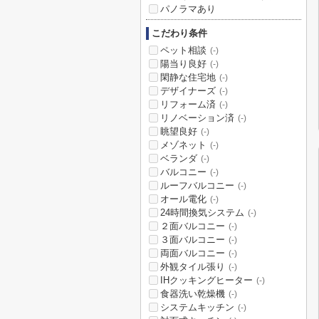
パノラマあり
こだわり条件
ペット相談
(-)
陽当り良好
(-)
閑静な住宅地
(-)
デザイナーズ
(-)
リフォーム済
(-)
リノベーション済
(-)
眺望良好
(-)
メゾネット
(-)
ベランダ
(-)
バルコニー
(-)
ルーフバルコニー
(-)
オール電化
(-)
24時間換気システム
(-)
２面バルコニー
(-)
３面バルコニー
(-)
両面バルコニー
(-)
外観タイル張り
(-)
IHクッキングヒーター
(-)
食器洗い乾燥機
(-)
システムキッチン
(-)