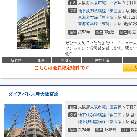
大阪府
大阪市淀川区
宮原
５丁目6-
住所
交通
地下鉄御堂筋線
「
東三国
」駅 徒
東海道本線
「
新大阪
」駅 徒歩11
東海道本線
「
東淀川
」駅 徒歩12
築52年
7階建
鉄筋
築年
階数
構造
ぜひ一度見ていただきたい、「ニュー大
マンションで清潔感を感じます。駅まで
物件...
所在階
価格
間取り
専有面積
こちらは会員限定物件です
ダイアパレス新大阪宮原
大阪府
大阪市淀川区
宮原
５丁目7-
住所
交通
地下鉄御堂筋線
「
東三国
」駅 徒
地下鉄御堂筋線
「
新大阪
」駅 徒
築24年
13階建
鉄
築年
階数
構造