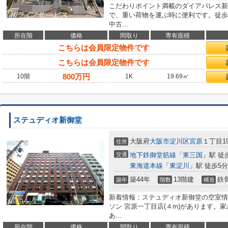
こだわりポイント満載のダイアパレス新
で、重い荷物を運ぶ時に便利です。徒歩
中古...
所在階
価格
間取り
専有面積
こちらは会員限定物件です
こちらは会員限定物件です
800
万円
10階
1K
19.69㎡
ステュディオ新御堂
大阪府
大阪市淀川区
宮原
１丁目19
住所
交通
地下鉄御堂筋線
「
東三国
」駅 徒
東海道本線
「
東淀川
」駅 徒歩5分
築44年
13階建
鉄
築年
階数
構造
新着情報：ステュディオ新御堂の空室情
ソン 宮原一丁目店(４m)があります。家
あ...
所在階
価格
間取り
専有面積