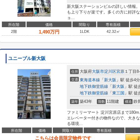
新大阪ステーションビルの詳しい情報。
も上り下りが楽です。多くの方に好評な
ョ...
所在階
価格
間取り
専有面積
1,490
万円
2階
1LDK
42.32㎡
ユニーブル新大阪
大阪府
大阪市淀川区
宮原
１丁目8-
住所
交通
東海道本線
「
新大阪
」駅 徒歩4分
地下鉄御堂筋線
「
新大阪
」駅 徒
地下鉄御堂筋線
「
東三国
」駅 徒
築43年
11階建
鉄
築年
階数
構造
ファミリーマート 淀川宮原店まで180
エレベーター付きの物件なので、大きな
る環境...
所在階
価格
間取り
専有面積
こちらは会員限定物件です