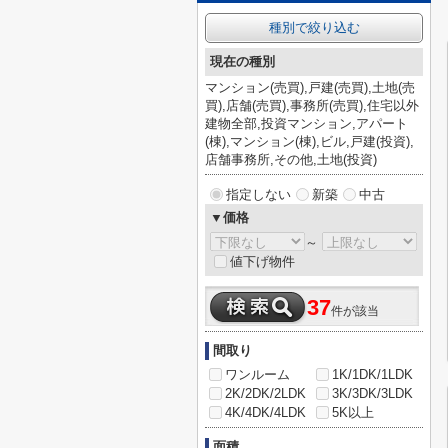
種別で絞り込む
現在の種別
マンション(売買),戸建(売買),土地(売
買),店舗(売買),事務所(売買),住宅以外
建物全部,投資マンション,アパート
(棟),マンション(棟),ビル,戸建(投資),
店舗事務所,その他,土地(投資)
指定しない
新築
中古
▼価格
～
値下げ物件
37
件が該当
間取り
ワンルーム
1K/1DK/1LDK
2K/2DK/2LDK
3K/3DK/3LDK
4K/4DK/4LDK
5K以上
面積