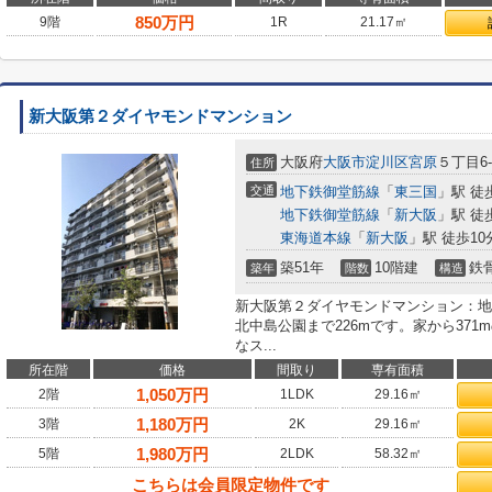
850
万円
9階
1R
21.17㎡
新大阪第２ダイヤモンドマンション
大阪府
大阪市淀川区
宮原
５丁目6-
住所
交通
地下鉄御堂筋線
「
東三国
」駅 徒
地下鉄御堂筋線
「
新大阪
」駅 徒
東海道本線
「
新大阪
」駅 徒歩10
築51年
10階建
鉄
築年
階数
構造
新大阪第２ダイヤモンドマンション：地
北中島公園まで226mです。家から37
なス...
所在階
価格
間取り
専有面積
1,050
万円
2階
1LDK
29.16㎡
1,180
万円
3階
2K
29.16㎡
1,980
万円
5階
2LDK
58.32㎡
こちらは会員限定物件です