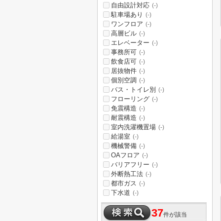
自由設計対応
(-)
駐車場あり
(-)
ワンフロア
(-)
高層ビル
(-)
エレベーター
(-)
事務所可
(-)
飲食店可
(-)
居抜物件
(-)
個別空調
(-)
バス・トイレ別
(-)
フローリング
(-)
免震構造
(-)
耐震構造
(-)
室内洗濯機置場
(-)
給湯室
(-)
機械警備
(-)
OAフロア
(-)
バリアフリー
(-)
外断熱工法
(-)
都市ガス
(-)
下水道
(-)
37
件が該当