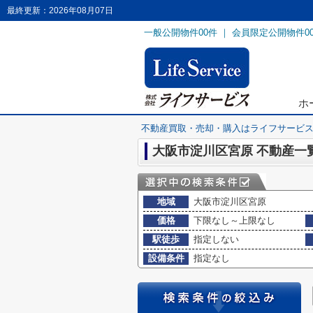
最終更新：2026年08月07日
一般公開物件
00
件 ｜ 会員限定公開物件
0
ホ
不動産買取・売却・購入はライフサービ
大阪市淀川区宮原 不動産一
地域
大阪市淀川区宮原
価格
下限なし～上限なし
駅徒歩
指定しない
設備条件
指定なし