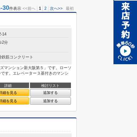
30
件表示
<<前へ
1
2
次へ>>
最初
-14
歩2分
骨鉄筋コンクリート
ズマンション新大阪第５」です。ローソ
物件です。エレベーター３基付きのマンシ
詳細
検討リスト
詳細を見る
追加する
詳細を見る
追加する