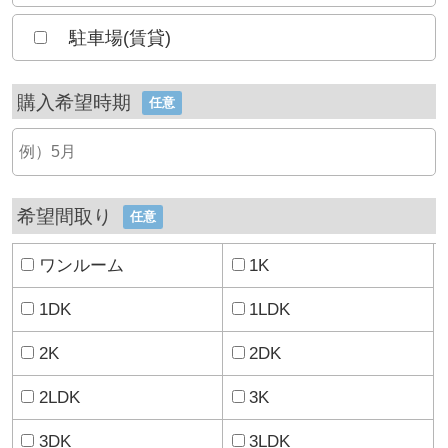
駐車場(賃貸)
購入希望時期
任意
希望間取り
任意
ワンルーム
1K
1DK
1LDK
2K
2DK
2LDK
3K
3DK
3LDK