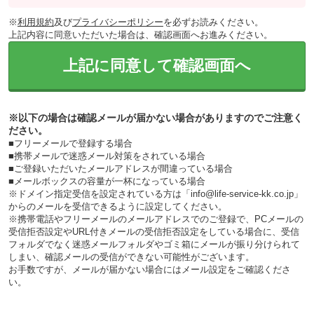
※
利用規約
及び
プライバシーポリシー
を必ずお読みください。
上記内容に同意いただいた場合は、確認画面へお進みください。
上記に同意して確認画面へ
※以下の場合は確認メールが届かない場合がありますのでご注意く
ださい。
■フリーメールで登録する場合
■携帯メールで迷惑メール対策をされている場合
■ご登録いただいたメールアドレスが間違っている場合
■メールボックスの容量が一杯になっている場合
※ドメイン指定受信を設定されている方は「info@life-service-kk.co.jp」
からのメールを受信できるように設定してください。
※携帯電話やフリーメールのメールアドレスでのご登録で、PCメールの
受信拒否設定やURL付きメールの受信拒否設定をしている場合に、受信
フォルダでなく迷惑メールフォルダやゴミ箱にメールが振り分けられて
しまい、確認メールの受信ができない可能性がございます。
お手数ですが、メールが届かない場合にはメール設定をご確認くださ
い。