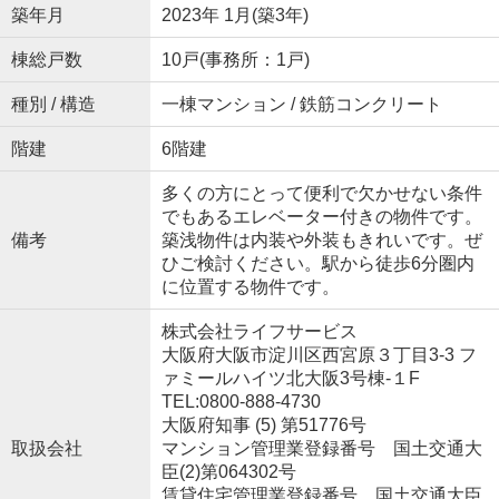
築年月
2023年 1月(築3年)
棟総戸数
10戸(事務所：1戸)
種別 / 構造
一棟マンション / 鉄筋コンクリート
階建
6階建
多くの方にとって便利で欠かせない条件
でもあるエレベーター付きの物件です。
備考
築浅物件は内装や外装もきれいです。ぜ
ひご検討ください。駅から徒歩6分圏内
に位置する物件です。
株式会社ライフサービス
大阪府大阪市淀川区西宮原３丁目3-3 フ
ァミールハイツ北大阪3号棟-１F
TEL:0800-888-4730
大阪府知事 (5) 第51776号
取扱会社
マンション管理業登録番号 国土交通大
臣(2)第064302号
賃貸住宅管理業登録番号 国土交通大臣