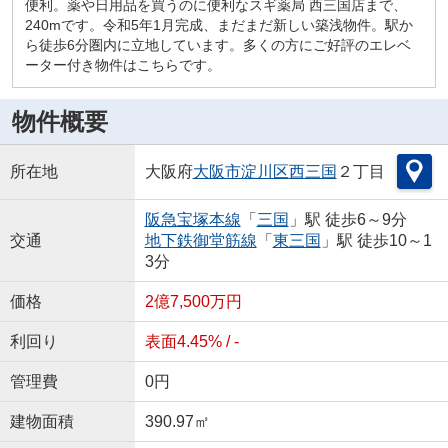
便利。薬や日用品を買うのに便利なスギ薬局 西三国店まで、
240mです。令和5年1月完成、まだまだ新しい築浅物件。駅か
ら徒歩6分圏内に立地しています。多くの方にご好評のエレベ
ーター付き物件はこちらです。
物件概要
所在地
大阪府
大阪市淀川区
西三国
２丁目
阪急宝塚本線
「
三国
」駅 徒歩6～9分
交通
地下鉄御堂筋線
「
東三国
」駅 徒歩10～1
3分
価格
2億7,500万円
利回り
表面4.45% / -
管理費
0円
建物面積
390.97㎡