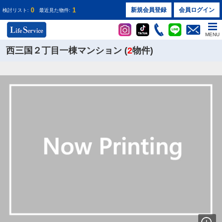
0
1
新規会員登録
会員ログイン
検討リスト:
最近見た物件:
MENU
西三国２丁目一棟マンション (
2
物件)