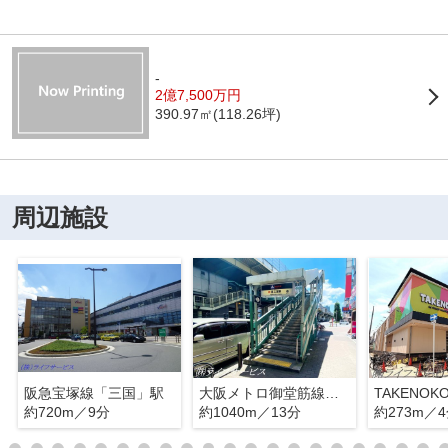
-
2億7,500万円
390.97㎡(118.26坪)
周辺施設
阪急宝塚線「三国」駅
大阪メトロ御堂筋線「東三国」駅
TAKENO
約720m／9分
約1040m／13分
約273m／