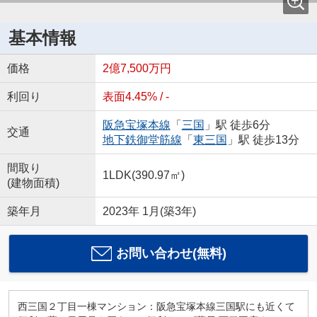
基本情報
価格
2億7,500万円
利回り
表面4.45% / -
阪急宝塚本線
「
三国
」駅 徒歩6分
交通
地下鉄御堂筋線
「
東三国
」駅 徒歩13分
間取り
1LDK(390.97㎡)
(建物面積)
築年月
2023年 1月(築3年)
お問い合わせ(無料)
西三国２丁目一棟マンション：阪急宝塚本線三国駅にも近くて