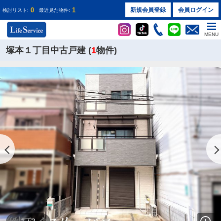
0
1
新規会員登録
会員ログイン
検討リスト:
最近見た物件:
MENU
塚本１丁目中古戸建 (
1
物件)