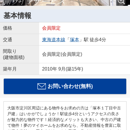
1 / 3
基本情報
価格
会員限定
交通
東海道本線
「
塚本
」駅 徒歩4分
間取り
会員限定
(
会員限定
)
(建物面積)
築年月
2010年 9月(築15年)
お問い合わせ(無料)
大阪市淀川区周辺にある物件をお求めの方は「塚本１丁目中古
戸建」はいかがでしょうか！駅徒歩4分というアクセスの良さ
が魅力的な物件です！経済的なメリットも大きい、中古の戸建
て物件！夢のマイホームをお求めなら、不動産情報を豊富に取