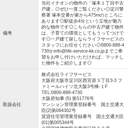
当社イチオシの物件の「塚本１丁目中古
戸建」◎ぜひ一度ご覧ください◎淀川警
察署 塚本交番が家から475mのところに
あります◎駅徒歩4分という立地が魅力
的な物件です◎こちらの中古戸建て物件
備考
は、子育ての環境としてもうってつけで
す◎一戸建て探しならライフサービスの
スタッフにお任せください◎0800-888-4
730かinfo@life-service-kk.co.jpまでご希
望をお申し付けいただければ、マッチし
た物件をご紹介します◎
株式会社ライフサービス
大阪府大阪市淀川区西宮原３丁目3-3 フ
ァミールハイツ北大阪3号棟-１F
TEL:0800-888-4730
大阪府知事 (5) 第51776号
取扱会社
マンション管理業登録番号 国土交通大
臣(2)第064302号
賃貸住宅管理業登録番号 国土交通大臣
(01)第005344号