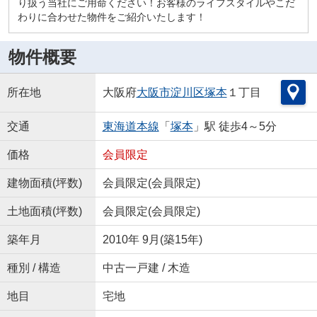
り扱う当社にご用命ください！お客様のライフスタイルやこだ
わりに合わせた物件をご紹介いたします！
物件概要
所在地
大阪府
大阪市淀川区
塚本
１丁目
交通
東海道本線
「
塚本
」駅 徒歩4～5分
価格
会員限定
建物面積(坪数)
会員限定
(
会員限定
)
土地面積(坪数)
会員限定
(
会員限定
)
築年月
2010年 9月(築15年)
種別 / 構造
中古一戸建 / 木造
地目
宅地