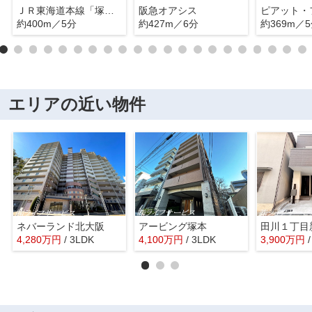
ＪＲ東海道本線「塚本」駅
阪急オアシス
約400m／5分
約427m／6分
約369m／
エリアの近い物件
ネバーランド北大阪
アービング塚本
田川１丁目
4,280
万
円
/ 3LDK
4,100
万
円
/ 3LDK
3,900
万
円