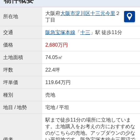
大阪府
大阪市淀川区
十三元今里
２
所在地
丁目
交通
阪急宝塚本線
「
十三
」駅 徒歩11分
価格
2,680万円
土地面積
74.05㎡
坪数
22.4坪
坪単価
119.64万円
種別
売地
地目 / 地勢
宅地 / 平坦
駅まで徒歩11分の場所に立地していま
す。土地購入をお考えの方におすすめな
のがこちらの売地。アップダウンの少な
備考
い平坦地です。阪急宝塚本線十三周辺で