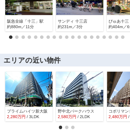
阪急全線「十三」駅
サンディ 十三店
ぴゅあ十三
約880m／11分
約231m／3分
約404m／
エリアの近い物件
プライムハイツ新大阪
野中北パークハウス
2,280
万
円
/ 3LDK
2,580
万
円
/ 2LDK
2,480
万
円