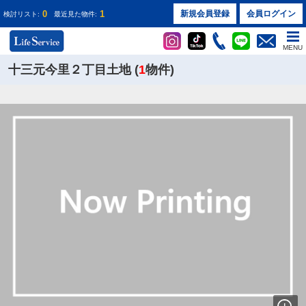
0
1
新規会員登録
会員ログイン
検討リスト:
最近見た物件:
MENU
十三元今里２丁目土地 (
1
物件)