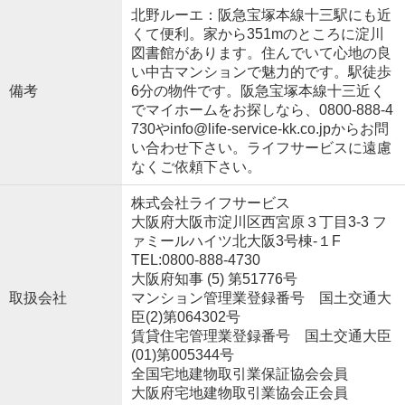
北野ルーエ：阪急宝塚本線十三駅にも近
くて便利。家から351mのところに淀川
図書館があります。住んでいて心地の良
い中古マンションで魅力的です。駅徒歩
備考
6分の物件です。阪急宝塚本線十三近く
でマイホームをお探しなら、0800-888-4
730やinfo@life-service-kk.co.jpからお問
い合わせ下さい。ライフサービスに遠慮
なくご依頼下さい。
株式会社ライフサービス
大阪府大阪市淀川区西宮原３丁目3-3 フ
ァミールハイツ北大阪3号棟-１F
TEL:0800-888-4730
大阪府知事 (5) 第51776号
取扱会社
マンション管理業登録番号 国土交通大
臣(2)第064302号
賃貸住宅管理業登録番号 国土交通大臣
(01)第005344号
全国宅地建物取引業保証協会会員
大阪府宅地建物取引業協会正会員