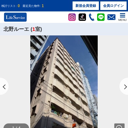
0
1
新規会員登録
会員ログイン
検討リスト:
最近見た物件:
MENU
北野ルーエ (
1
室)