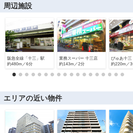
周辺施設
阪急全線「十三」駅
業務スーパー 十三店
ぴゅあ十三
約480m／6分
約143m／2分
約220m／
エリアの近い物件