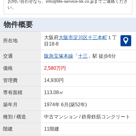
お問い合わせなら、info@life-service-kk.co.jpまでご連絡くださ
い。
物件概要
大阪府
大阪市淀川区
十三本町
１丁
所在地
目18-8
交通
阪急宝塚本線
「
十三
」駅 徒歩6分
価格
2,580万円
管理費
14,930円
専有面積
113.08㎡
築年月
1974年 6月(築52年)
種別 / 構造
中古マンション / 鉄骨鉄筋コンクリート
階建
11階建