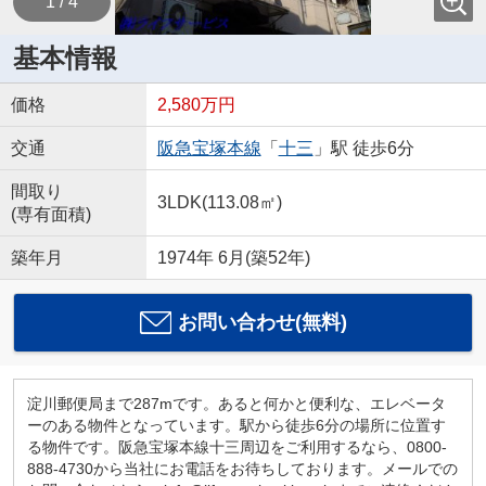
1 / 4
基本情報
価格
2,580万円
交通
阪急宝塚本線
「
十三
」駅 徒歩6分
間取り
3LDK(113.08㎡)
(専有面積)
築年月
1974年 6月(築52年)
お問い合わせ(無料)
淀川郵便局まで287mです。あると何かと便利な、エレベータ
ーのある物件となっています。駅から徒歩6分の場所に位置す
る物件です。阪急宝塚本線十三周辺をご利用するなら、0800-
888-4730から当社にお電話をお待ちしております。メールでの