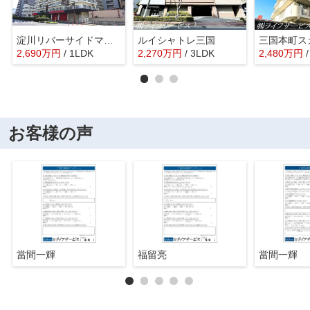
淀川リバーサイドマンション
ルイシャトレ三国
三国本町ス
2,690
万
円
/ 1LDK
2,270
万
円
/ 3LDK
2,480
万
円
お客様の声
當間一輝
福留亮
當間一輝