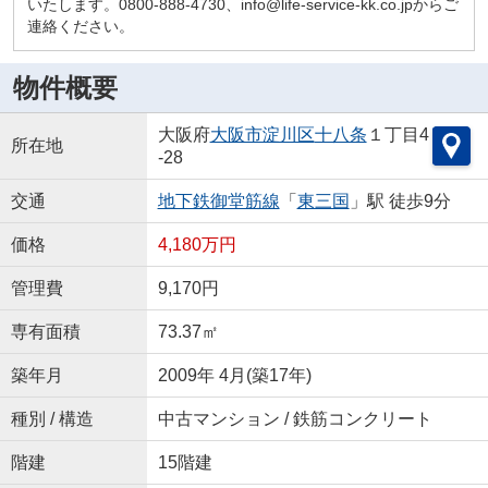
いたします。0800-888-4730、info@life-service-kk.co.jpからご
連絡ください。
物件概要
大阪府
大阪市淀川区
十八条
１丁目4
所在地
-28
交通
地下鉄御堂筋線
「
東三国
」駅 徒歩9分
価格
4,180万円
管理費
9,170円
専有面積
73.37㎡
築年月
2009年 4月(築17年)
種別 / 構造
中古マンション / 鉄筋コンクリート
階建
15階建