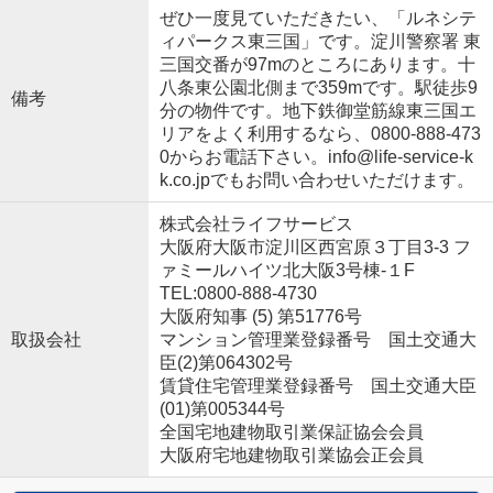
ぜひ一度見ていただきたい、「ルネシテ
ィパークス東三国」です。淀川警察署 東
三国交番が97mのところにあります。十
八条東公園北側まで359mです。駅徒歩9
備考
分の物件です。地下鉄御堂筋線東三国エ
リアをよく利用するなら、0800-888-473
0からお電話下さい。info@life-service-k
k.co.jpでもお問い合わせいただけます。
株式会社ライフサービス
大阪府大阪市淀川区西宮原３丁目3-3 フ
ァミールハイツ北大阪3号棟-１F
TEL:0800-888-4730
大阪府知事 (5) 第51776号
取扱会社
マンション管理業登録番号 国土交通大
臣(2)第064302号
賃貸住宅管理業登録番号 国土交通大臣
(01)第005344号
全国宅地建物取引業保証協会会員
大阪府宅地建物取引業協会正会員