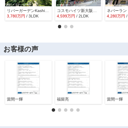
リバーガーデンKashima
コスモハイツ新大阪２番館
ネバーラン
3,780
万
円
/ 3LDK
4,599
万
円
/ 2LDK
4,280
万
円
お客様の声
當間一輝
福留亮
當間一輝