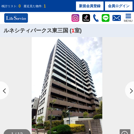
0
1
新規会員登録
会員ログイン
検討リスト:
最近見た物件:
MENU
ルネシティパークス東三国 (
1
室)