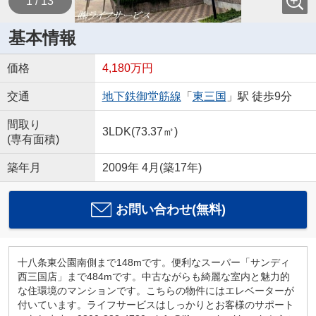
1 / 13
基本情報
価格
4,180万円
交通
地下鉄御堂筋線
「
東三国
」駅 徒歩9分
間取り
3LDK(73.37㎡)
(専有面積)
築年月
2009年 4月(築17年)
お問い合わせ(無料)
十八条東公園南側まで148mです。便利なスーパー「サンディ
西三国店」まで484mです。中古ながらも綺麗な室内と魅力的
な住環境のマンションです。こちらの物件にはエレベーターが
付いています。ライフサービスはしっかりとお客様のサポート