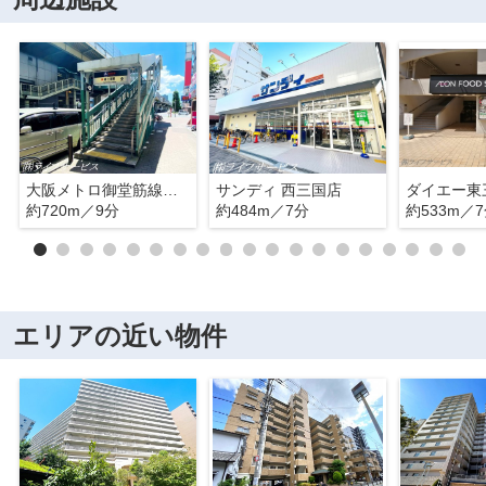
大阪メトロ御堂筋線「東三国」駅
サンディ 西三国店
ダイエー東
約720m／9分
約484m／7分
約533m／
エリアの近い物件