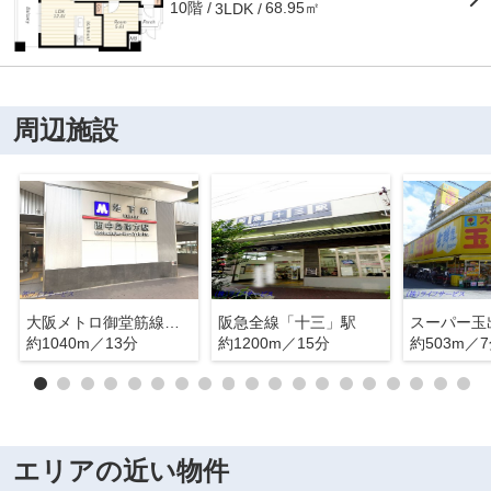
10階
68.95㎡
3LDK
周辺施設
大阪メトロ御堂筋線「西中島南方」駅
阪急全線「十三」駅
スーパー玉
約1040m／13分
約1200m／15分
約503m／
エリアの近い物件