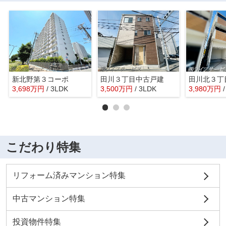
新北野第３コーポ
田川３丁目中古戸建
田川北３丁
3,698
万
円
/ 3LDK
3,500
万
円
/ 3LDK
3,980
万
円
こだわり特集
リフォーム済みマンション特集
中古マンション特集
投資物件特集