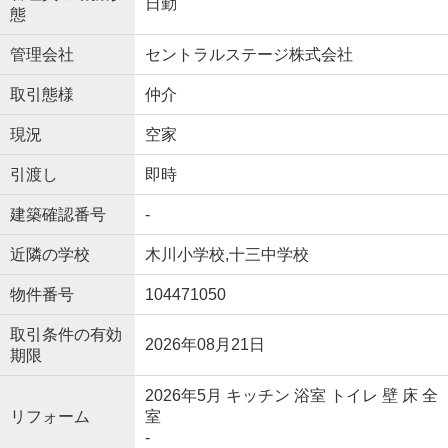
日勤
態
管理会社
セントラルステージ株式会社
取引態様
仲介
現況
空家
引渡し
即時
建築確認番号
-
近隣の学校
木川小学校,十三中学校
物件番号
104471050
取引条件の有効
2026年08月21日
期限
2026年5月 キッチン 浴室 トイレ 壁 床 全
リフォーム
室
-