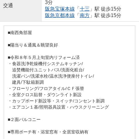
3分
交通
阪急宝塚本線
「
十三
」駅 徒歩15分
阪急京都本線
「
南方
」駅 徒歩15分
■南西角部屋
■陽当り＆通風＆眺望良好
■令和８年５月上旬室内リフォーム済
・食器洗浄乾燥機付システムキッチン/
追焚機能付ユニットバス/洗面化粧台/
洗濯パン/洗濯水栓/温水洗浄便座付トイレ/
建具/下駄箱新調
・フローリング/フロアタイル/ＣＦ張替
・全室クロス貼替・ダウンライト新設
・カップボード新設等・スイッチ/コンセント新調
・エアコン１基/照明器具設置・ハウスクリーニング
■２面バルコニー
■専用ポーチ有・浴室窓有・全居室収納有