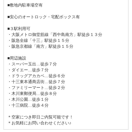
■敷地内駐車場空有
■安心のオートロック・宅配ボックス有
■３駅利用可
・大阪メトロ御堂筋線「西中島南方」駅徒歩１３分
・阪急全線「十三」駅徒歩１５分
・阪急京都線「南方」駅徒歩１５分
■周辺施設
・スーパー玉出…徒歩７分
・ダイエー…徒歩７分
・ドラッグアカカベ…徒歩６分
・十三東本通商店街…徒歩７分
・ファミリーマート…徒歩２分
・木川東郵便局…徒歩８分
・木川公園…徒歩１分
・十三病院…徒歩４分
＊空家につき即日ご内覧可能です！
＊お気軽にお問い合わせください♪