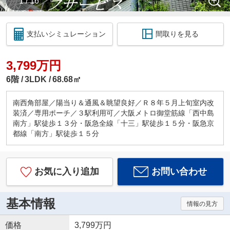
1 / 16
支払いシミュレーション
間取りを見る
3,799万円
6階
3LDK
68.68㎡
南西角部屋／陽当り＆通風＆眺望良好／Ｒ８年５月上旬室内改
装済／専用ポーチ／３駅利用可／大阪メトロ御堂筋線「西中島
南方」駅徒歩１３分・阪急全線「十三」駅徒歩１５分・阪急京
都線「南方」駅徒歩１５分
お気に入り追加
お問い合わせ
基本情報
情報の見方
価格
3,799万円