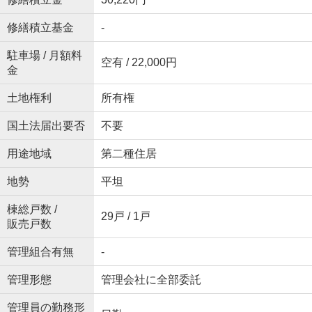
修繕積立基金
-
駐車場 / 月額料
空有 / 22,000円
金
土地権利
所有権
国土法届出要否
不要
用途地域
第二種住居
地勢
平坦
棟総戸数 /
29戸 / 1戸
販売戸数
管理組合有無
-
管理形態
管理会社に全部委託
管理員の勤務形