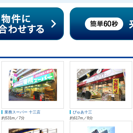
業務スーパー 十三店
ぴゅあ十三
約531m／7分
約617m／8分