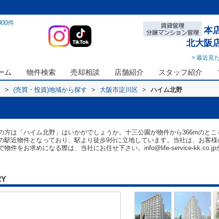
000
件
本
北大阪
> 最近見
ーム
物件検索
売却相談
店舗紹介
スタッフ紹介
ス
>
(売買・投資)地域から探す
>
大阪市淀川区
>
ハイム北野
の方は「ハイム北野」はいかがでしょうか。十三公園が物件から366mのと
の駅近物件となっており、駅より徒歩9分に立地しています。当社は、お客様
お求めになる際は、当社にお任せ下さい。info@life-service-kk.co
RY