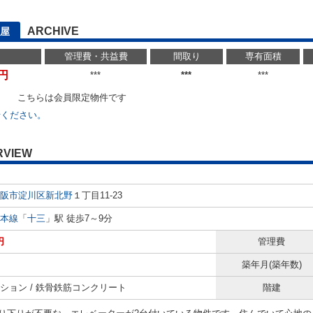
ARCHIVE
屋
管理費・共益費
間取り
専有面積
万円
***
***
***
こちらは会員限定物件です
せください。
RVIEW
阪市淀川区
新北野
１丁目11-23
本線
「
十三
」駅 徒歩7～9分
円
管理費
築年月(築年数)
ション / 鉄骨鉄筋コンクリート
階建