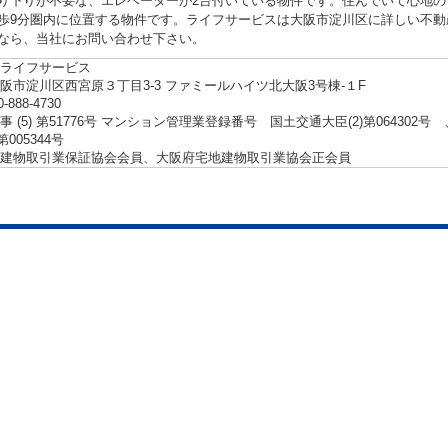
り下りが不要な、エレベーターが2台付いている物件です。住んでいて心地の
歩9分圏内に位置する物件です。ライフサービスは大阪市淀川区に詳しい不動
なら、当社にお問い合わせ下さい。
ライフサービス
阪市淀川区西宮原３丁目3-3 ファミールハイツ北大阪3号棟-１F
0-888-4730
事 (5) 第51776号 マンション管理業登録番号 国土交通大臣(2)第06430
第005344号
建物取引業保証協会会員、大阪府宅地建物取引業協会正会員