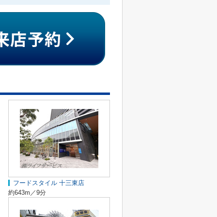
フードスタイル 十三東店
約643m／9分