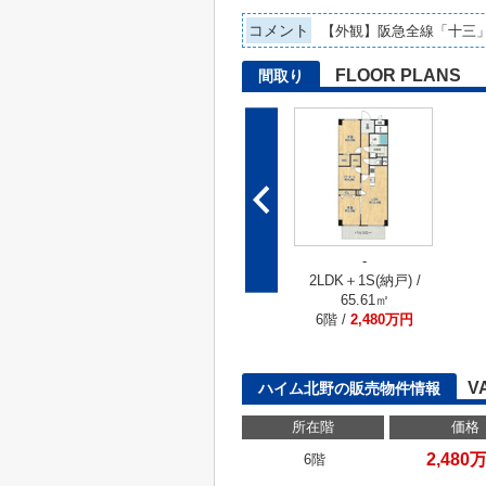
コメント
【外観】阪急全線「十三
FLOOR PLANS
間取り
-
2LDK＋1S(納戸) /
65.61㎡
6階 /
2,480万円
V
ハイム北野の販売物件情報
所在階
価格
2,480
6階