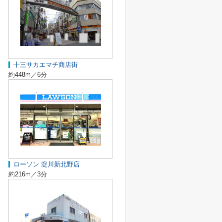
十三サカエマチ商店街
約448m／6分
ローソン 淀川新北野店
約216m／3分