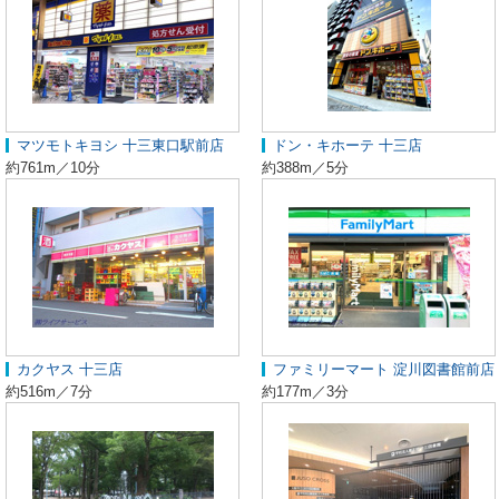
マツモトキヨシ 十三東口駅前店
ドン・キホーテ 十三店
約761m／10分
約388m／5分
カクヤス 十三店
ファミリーマート 淀川図書館前店
約516m／7分
約177m／3分