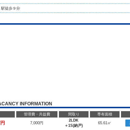
」駅徒歩９分
ACANCY INFORMATION
管理費・共益費
間取り
専有面積
2LDK
万円
7,000円
65.61㎡
＋1S(納戸)