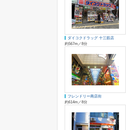
ダイコクドラッグ 十三筋店
約567m／8分
フレンドリー商店街
約614m／8分