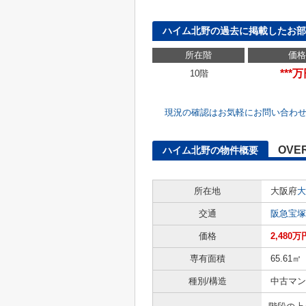
ハイム北野の過去に掲載したお部
所在階
価格
***
10階
現況の確認はお気軽にお問い合わ
OVE
ハイム北野の物件概要
所在地
大阪府
大
交通
阪急宝塚
価格
2,480万
専有面積
65.61㎡
種別/構造
中古マン