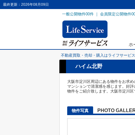
最終更新：2026年08月09日
一般公開物件
00
件 ｜ 会員限定公開物件
0
ホ
不動産買取・売却・購入はライフサービ
ハイム北野
大阪市淀川区周辺にある物件をお求め
マンションで清潔感を感じます。好評
物件をご紹介致します。大阪市淀川区で物件を
PHOTO GALLE
物件写真