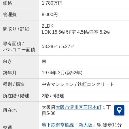
価格
1,780万円
管理費
8,000円
2LDK
間取り / 詳細
LDK 15.6帖
/
洋室 4.5帖
/
洋室 5.2帖
専有面積 /
58.28㎡ / 5.27㎡
バルコニー面積
向き
南
築年月
1974年 3月(築52年)
種別 / 構造
中古マンション / 鉄筋コンクリート
所在階 / 階建
2階 / 6階建
大阪府
大阪市淀川区
三国本町
１丁
所在地
目5-36
地下鉄御堂筋線
「
新大阪
」駅 徒歩11分
交通