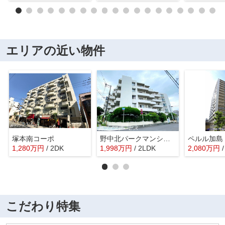
エリアの近い物件
塚本南コーポ
野中北パークマンション
ペルル加島
1,280
万
円
/ 2DK
1,998
万
円
/ 2LDK
2,080
万
円
こだわり特集