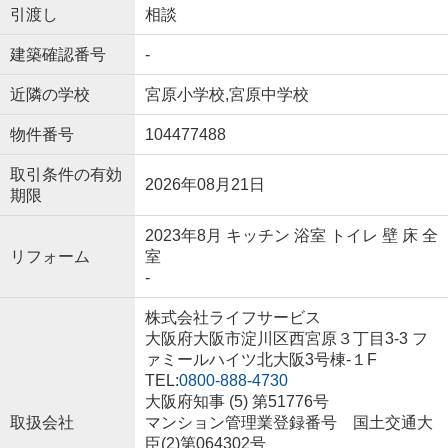
引渡し
相談
建築確認番号
-
近隣の学校
宮原小学校,宮原中学校
物件番号
104477488
取引条件の有効
2026年08月21日
期限
2023年8月 キッチン 浴室 トイレ 壁 床 全
リフォーム
室
-
株式会社ライフサービス
大阪府大阪市淀川区西宮原３丁目3-3 フ
ァミールハイツ北大阪3号棟-１F
TEL:
0800-888-4730
大阪府知事 (5) 第51776号
取扱会社
マンション管理業登録番号 国土交通大
臣(2)第064302号