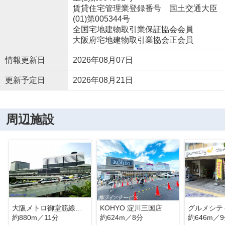
賃貸住宅管理業登録番号 国土交通大臣
(01)第005344号
全国宅地建物取引業保証協会会員
大阪府宅地建物取引業協会正会員
情報更新日
2026年08月07日
更新予定日
2026年08月21日
周辺施設
大阪メトロ御堂筋線「新大阪」駅
KOHYO 淀川三国店
グルメシテ
約880m／11分
約624m／8分
約646m／