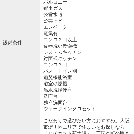
バルコニー
都市ガス
公営水道
公共下水
エレベーター
電気有
コンロ２口以上
設備条件
食器洗い乾燥機
システムキッチン
対面式キッチン
コンロ３口
バス・トイレ別
追焚機能浴室
浴室乾燥機
温水洗浄便座
洗面台
独立洗面台
ウォークインクロゼット
こだわりで選びたい方におすすめ。大阪
市淀川区エリアで住まいをお探しなら
「ハイネスト新大阪」。三国本町公園ま