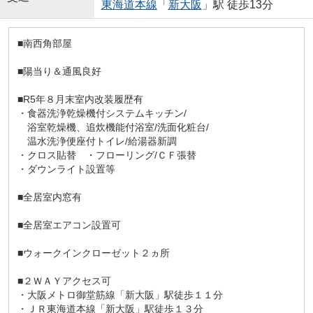
東海道本線
「
新大阪
」駅 徒歩13分
■南西角部屋
■陽当り＆通風良好
■R5年８月末室内改装履歴有
・食器洗浄乾燥機付システムキッチン/
浴室乾燥機、追炊機能付浴室/洗面化粧台/
温水洗浄便座付トイレ/給湯器新調
・クロス貼替 ・フローリング/ＣＦ張替
・ダウンライト設置等
■全居室内窓有
■全居室エアコン設置可
■ウォークインクローゼット２ヵ所
■２ＷＡＹアクセス可
・大阪メトロ御堂筋線「新大阪」駅徒歩１１分
・ＪＲ東海道本線「新大阪」駅徒歩１３分