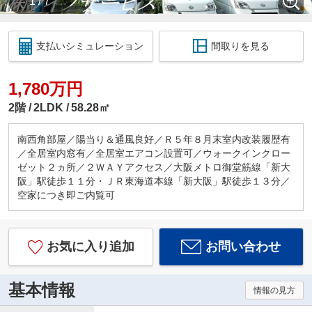
1 / 7
支払いシミュレーション
間取りを見る
1,780万円
2階
2LDK
58.28㎡
南西角部屋／陽当り＆通風良好／Ｒ５年８月末室内改装履歴有
／全居室内窓有／全居室エアコン設置可／ウォークインクロー
ゼット２ヵ所／２ＷＡＹアクセス／大阪メトロ御堂筋線「新大
阪」駅徒歩１１分・ＪＲ東海道本線「新大阪」駅徒歩１３分／
空家につき即ご内覧可
お気に入り追加
お問い合わせ
基本情報
情報の見方