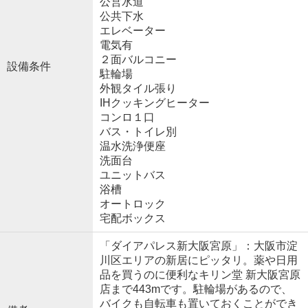
公営水道
公共下水
エレベーター
電気有
２面バルコニー
設備条件
駐輪場
外観タイル張り
IHクッキングヒーター
コンロ１口
バス・トイレ別
温水洗浄便座
洗面台
ユニットバス
浴槽
オートロック
宅配ボックス
「ダイアパレス新大阪宮原」：大阪市淀
川区エリアの新居にピッタリ。薬や日用
品を買うのに便利なキリン堂 新大阪宮原
店まで443mです。駐輪場があるので、
バイクも自転車も置いておくことができ