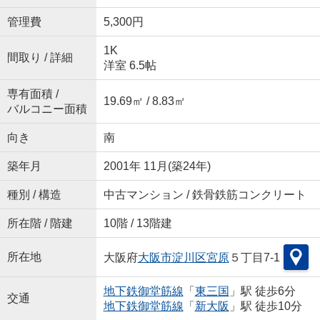
管理費
5,300円
1K
間取り / 詳細
洋室 6.5帖
専有面積 /
19.69㎡ / 8.83㎡
バルコニー面積
向き
南
築年月
2001年 11月(築24年)
種別 / 構造
中古マンション / 鉄骨鉄筋コンクリート
所在階 / 階建
10階 / 13階建
所在地
大阪府
大阪市淀川区
宮原
５丁目7-1
地下鉄御堂筋線
「
東三国
」駅 徒歩6分
交通
地下鉄御堂筋線
「
新大阪
」駅 徒歩10分