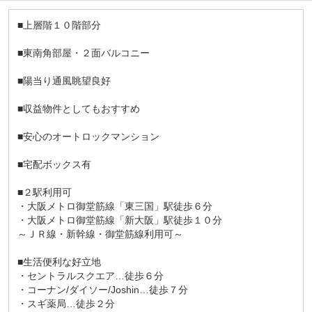
■上層階１０階部分
■東南角部屋・２面バルコニー
■陽当り通風眺望良好
■収益物件としてもおすすめ
■安心のオートロックマンション
■宅配ボックス有
■２駅利用可
・大阪メトロ御堂筋線「東三国」駅徒歩６分
・大阪メトロ御堂筋線「新大阪」駅徒歩１０分
～ＪＲ線・新幹線・御堂筋線利用可～
■生活便利な好立地
・セントラルスクエア…徒歩６分
・コーナン/ダイソー/Joshin…徒歩７分
・スギ薬局…徒歩２分