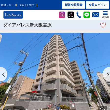
0
1
新規会員登録
会員ログイン
検討リスト:
最近見た物件:
MENU
ダイアパレス新大阪宮原