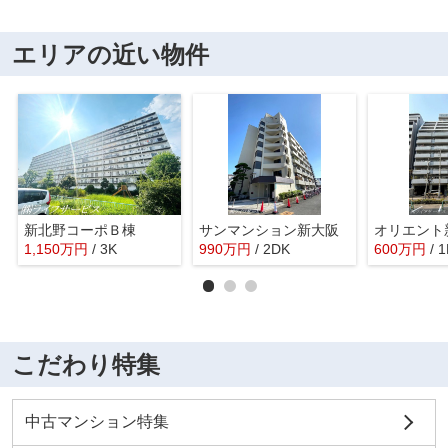
エリアの近い物件
新北野コーポＢ棟
サンマンション新大阪
1,150
万
円
/ 3K
990
万
円
/ 2DK
600
万
円
/ 
こだわり特集
中古マンション特集