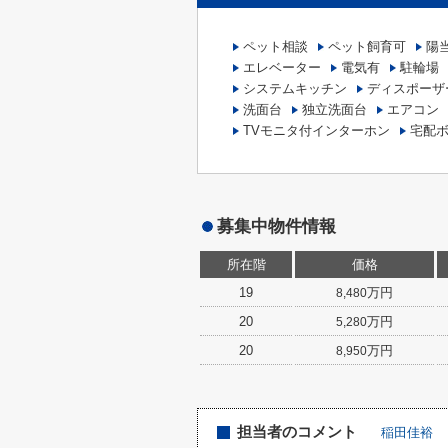
ペット相談
ペット飼育可
陽
エレベーター
電気有
駐輪場
システムキッチン
ディスポーザ
洗面台
独立洗面台
エアコン
TVモニタ付インターホン
宅配
募集中物件情報
所在階
価格
19
万円
8,480
20
万円
5,280
20
万円
8,950
担当者のコメント
稲田佳裕