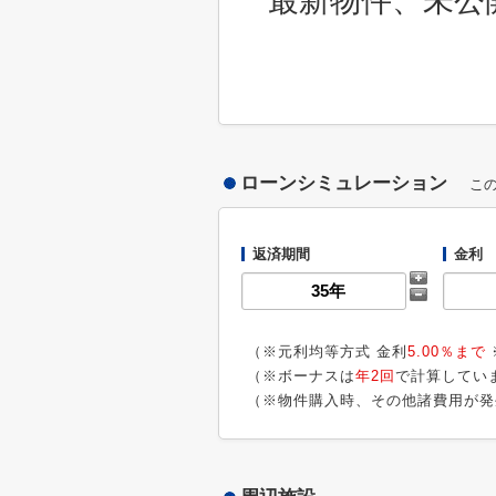
最新物件、未公
ローンシミュレーション
こ
返済期間
金利
（※元利均等方式 金利
5.00％まで
（※ボーナスは
年2回
で計算してい
（※物件購入時、その他諸費用が発