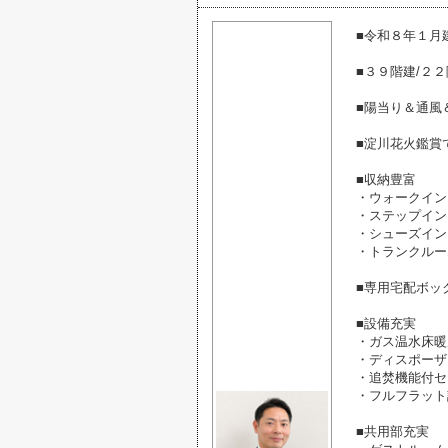
■令和８年１月
■３９階建/２
■陽当り＆通風
■淀川花火鑑賞
■収納豊富
・ウォークイン
・ステップイン
・シューズイン
・トランクルー
■専用宅配ボッ
■設備充実
・ガス温水床暖
・ディスポーザ
・追焚機能付セ
・フルフラット
■共用部充実