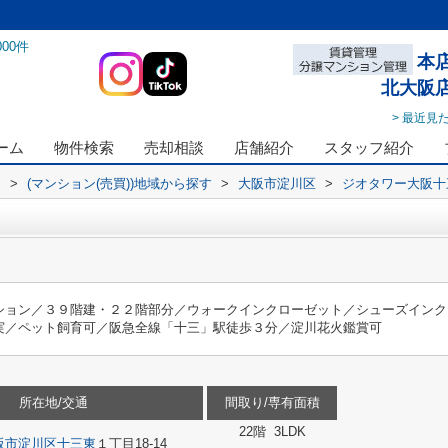
000
件
本
北大阪
> 最近見
ーム
物件検索
売却相談
店舗紹介
スタッフ紹介
ス
>
(マンション(売買))地域から探す
>
大阪市淀川区
>
ジオタワー大阪十
ション／３９階建・２２階部分／ウォークインクローゼット／シューズインク
実／ペット飼育可／阪急全線「十三」駅徒歩３分／淀川花火鑑賞可
所在地/交通
間取り/専有面積
22階 3LDK
阪市淀川区
十三東
１丁目18-14