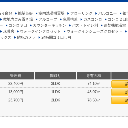
当り良好
眺望良好
室内洗濯機置場
フローリング
バルコニー
都
敷地内ごみ置き場
アルコーブ
免震構造
ガスコンロ
コンロ２口
ー
コンロ３口
カウンターキッチン
バス・トイレ別
追焚機能浴室
床暖房
ウォークインクロゼット
ウォークインシューズクロゼット
ボックス
防犯カメラ
24時間ゴミ出し可
管理費
間取り
専有面積
22,400円
3LDK
74.10㎡
13,000円
1LDK
43.07㎡
23,700円
2LDK
78.50㎡