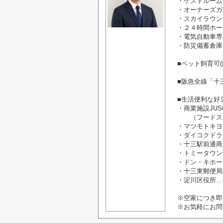
・ゲストルーム
・オーナーズガ
・スカイラウン
・２４時間ホー
・電気自動車専
・防災備蓄倉庫
■ペット飼育可(
■阪急全線「十
■生活便利な好
・商業施設JU
（フードスタ
・マツモトキヨ
・ダイコクドラ
・十三駅前通商
・トミータウン
・ドン・キホー
・十三東郵便局
・淀川区役所…
※空家につき即
※お気軽にお問