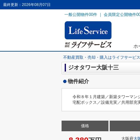
最終更新：2026年08月07日
一般公開物件
00
件 ｜ 会員限定公開物件
0
ホ
不動産買取・売却・購入はライフサービ
ジオタワー大阪十三
物件紹介
令和８年１月建築／新築タワーマン
宅配ボックス／設備充実／共用部充
価格
大阪府
大