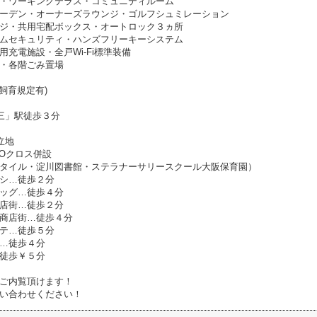
・ワーキングテラス・コミュニティルーム
ーデン・オーナーズラウンジ・ゴルフシュミレーション
ジ・共用宅配ボックス・オートロック３ヵ所
ムセキュリティ・ハンズフリーキーシステム
用充電施設・全戸Wi-Fi標準装備
・各階ごみ置場
飼育規定有)
三」駅徒歩３分
立地
SOクロス併設
イル・淀川図書館・ステラナーサリースクール大阪保育園）
シ…徒歩２分
ッグ…徒歩４分
店街…徒歩２分
商店街…徒歩４分
テ…徒歩５分
…徒歩４分
徒歩￥５分
ご内覧頂けます！
い合わせください！