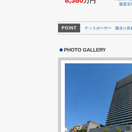
8,380
万円
阪急宝
POINT
ディスポーザー
陽当り良
PHOTO GALLERY