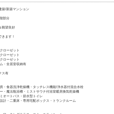
建築/新築マンション
２階部分
＆眺望良好
できます！
クローゼット
クローゼット
クローゼット
ム・全居室収納有
クス有
房・食器洗浄乾燥機・タッチレス機能/浄水器付混合水栓
ー・魔法瓶浴槽・ミストサウナ付浴室暖房換気乾燥機
ミオートバス・節水型トイレ
設計・二重床・専用宅配ボックス・トランクルーム