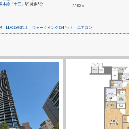
塚本線
「
十三
」駅 徒歩3分
77.93㎡
好
LDK12帖以上
ウォークインクロゼット
エアコン