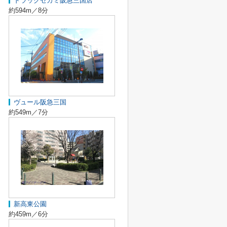
ドラッグセガミ阪急三国店
約594m／8分
ヴュール阪急三国
約549m／7分
新高東公園
約459m／6分