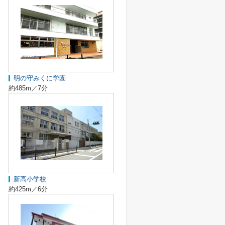
明の守みくに学園
約485m／7分
新高小学校
約425m／6分