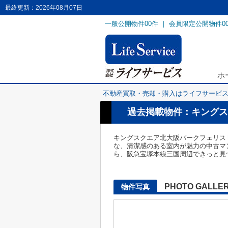
最終更新：2026年08月07日
一般公開物件
00
件 ｜ 会員限定公開物件
0
ホ
不動産買取・売却・購入はライフサービ
過去掲載物件：キングス
キングスクエア北大阪パークフェリス
な、清潔感のある室内が魅力の中古マ
ら、阪急宝塚本線三国周辺できっと見つかるで
PHOTO GALLE
物件写真