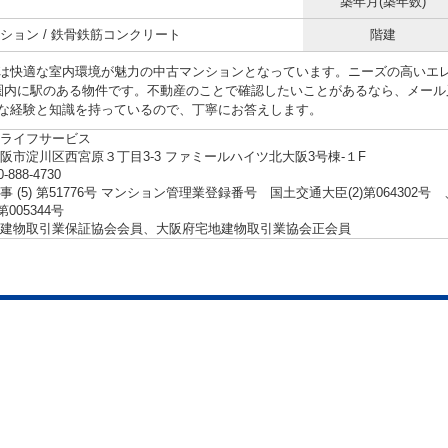
築年月(築年数)
ション / 鉄骨鉄筋コンクリート
階建
は快適な室内環境が魅力の中古マンションとなっています。ニーズの高いエ
圏内に駅のある物件です。不動産のことで確認したいことがあるなら、メール
な経験と知識を持っているので、丁寧にお答えします。
ライフサービス
阪市淀川区西宮原３丁目3-3 ファミールハイツ北大阪3号棟-１F
0-888-4730
事 (5) 第51776号 マンション管理業登録番号 国土交通大臣(2)第06430
第005344号
建物取引業保証協会会員、大阪府宅地建物取引業協会正会員