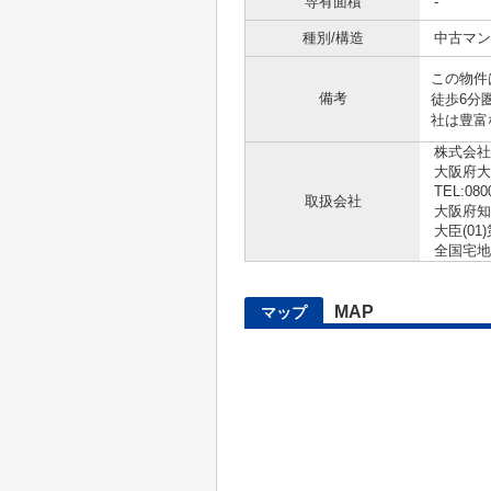
専有面積
-
種別/構造
中古マン
この物件
備考
徒歩6分
社は豊富
株式会社
大阪府大
TEL:080
取扱会社
大阪府知
大臣(01)
全国宅地
MAP
マップ