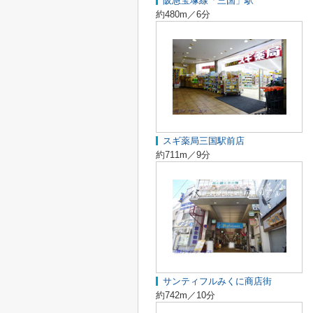
阪急宝塚線「三国」駅
約480m／6分
スギ薬局三国駅前店
約711m／9分
サンティフルみくに商店街
約742m／10分