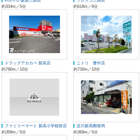
KOHYO 阪急三国店
フレスコ三国店
約334m／5分
約618m／8分
ドラッグアカカベ 新高店
ニトリ 豊中店
約790m／10分
約730m／10分
ファミリーマート 新高小学校前店
淀川新高郵便局
約358m／5分
約369m／5分