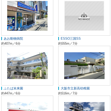
あお動物病院
ESSO三国SS
約407m／6分
約555m／7分
ふたば未来園
大阪市立新高幼稚園
約447m／6分
約516m／7分