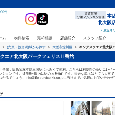
000
件
本
北大阪
> 最近見
ーム
物件検索
売却相談
店舗紹介
スタッフ紹介
ス
>
(売買・投資)地域から探す
>
大阪市淀川区
>
キングスクエア北大阪
クエア北大阪パークフェリスⅡ番館
Ⅱ番館：阪急宝塚本線三国駅にも近くて便利。こちらは利便性の高いエレベ
ンションです。徒歩6分圏内に駅のある物件です。快適な環境はとても大事で
しょう。info@life-service-kk.co.jpに当社までお気軽にお問い合わ
RY