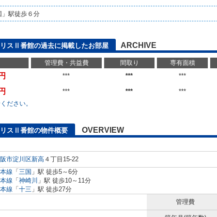
国」駅徒歩６分
ARCHIVE
リスⅡ番館の過去に掲載したお部屋
管理費・共益費
間取り
専有面積
万円
***
***
***
万円
***
***
***
せください。
OVERVIEW
リスⅡ番館の物件概要
阪市淀川区
新高
４丁目15-22
本線
「
三国
」駅 徒歩5～6分
本線
「
神崎川
」駅 徒歩10～11分
本線
「
十三
」駅 徒歩27分
管理費