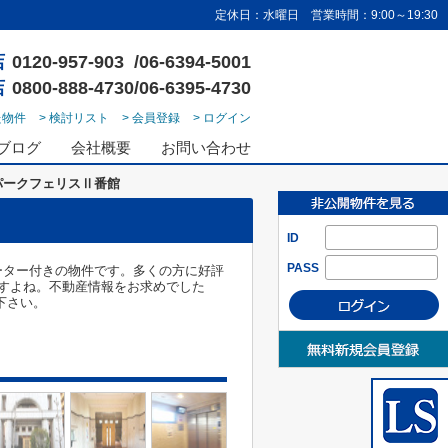
定休日：水曜日 営業時間：9:00～19:30
店
0120-957-903 /06-6394-5001
店
0800-888-4730/06-6395-4730
た物件
> 検討リスト
> 会員登録
> ログイン
ブログ
会社概要
お問い合わせ
パークフェリスⅡ番館
ID
PASS
ーター付きの物件です。多くの方に好評
すよね。不動産情報をお求めでした
せ下さい。