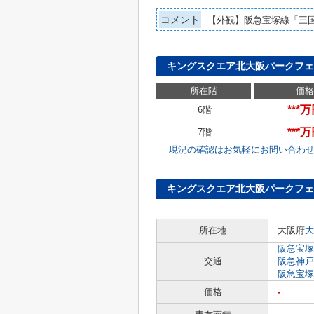
コメント
【外観】阪急宝塚線「三
キングスクエア北大阪パークフェ
所在階
価格
***
6階
***
7階
現況の確認はお気軽にお問い合わ
キングスクエア北大阪パークフェ
所在地
大阪府
大
阪急宝塚
交通
阪急神戸
阪急宝塚
価格
-