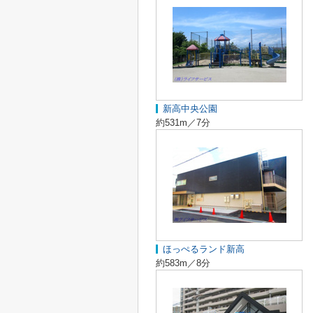
新高中央公園
約531m／7分
ほっぺるランド新高
約583m／8分