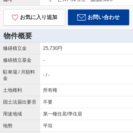
お気に入り追加
お問い合わせ
物件概要
修繕積立金
25,730円
修繕積立基金
-
駐車場 / 月額料
- / -
金
土地権利
所有権
国土法届出要否
不要
用途地域
第一種住居/準住居
地勢
平坦