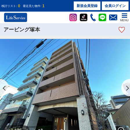
0
1
新規会員登録
会員ログイン
検討リスト:
最近見た物件:
MENU
アービング塚本