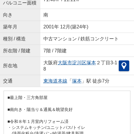
バルコニー面積
向き
南
築年月
2001年 12月(築24年)
種別 / 構造
中古マンション / 鉄筋コンクリート
所在階 / 階建
7階 / 7階建
大阪府
大阪市淀川区
塚本
２丁目3-1
所在地
8
交通
東海道本線
「
塚本
」駅 徒歩7分
■最上階・三方角部屋
■南向き・陽当り＆通風＆眺望良好
■令和８年１月室内リフォーム済
・システムキッチン/ユニットバス/トイレ
/洗面化粧台/洗濯パン/給湯器/建具新調