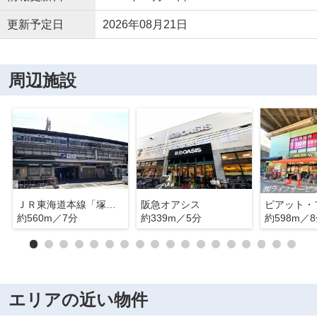
更新予定日
2026年08月21日
周辺施設
ＪＲ東海道本線「塚本」駅
阪急オアシス
約560m／7分
約339m／5分
約598m／
エリアの近い物件