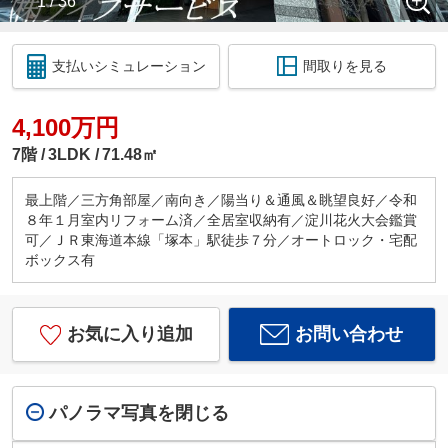
1 / 36
支払いシミュレーション
間取りを見る
4,100万円
7階
3LDK
71.48㎡
最上階／三方角部屋／南向き／陽当り＆通風＆眺望良好／令和
８年１月室内リフォーム済／全居室収納有／淀川花火大会鑑賞
可／ＪＲ東海道本線「塚本」駅徒歩７分／オートロック・宅配
ボックス有
お気に入り追加
お問い合わせ
パノラマ写真を閉じる