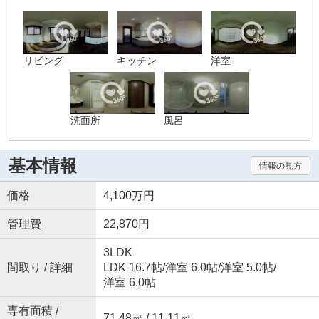
リビング
キッチン
洋室
洗面所
風呂
基本情報
情報の見方
価格
4,100万円
管理費
22,870円
3LDK
間取り / 詳細
LDK 16.7帖
/
洋室 6.0帖
/
洋室 5.0帖
/
洋室 6.0帖
専有面積 /
71.48㎡ / 11.11㎡