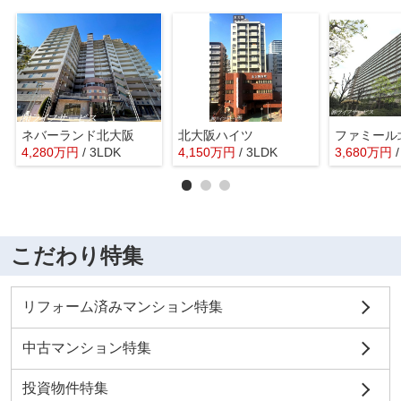
ネバーランド北大阪
北大阪ハイツ
4,280
万
円
/ 3LDK
4,150
万
円
/ 3LDK
3,680
万
円
こだわり特集
リフォーム済みマンション特集
中古マンション特集
投資物件特集