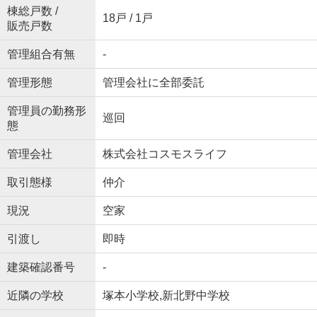
棟総戸数 /
18戸 / 1戸
販売戸数
管理組合有無
-
管理形態
管理会社に全部委託
管理員の勤務形
巡回
態
管理会社
株式会社コスモスライフ
取引態様
仲介
現況
空家
引渡し
即時
建築確認番号
-
近隣の学校
塚本小学校,新北野中学校