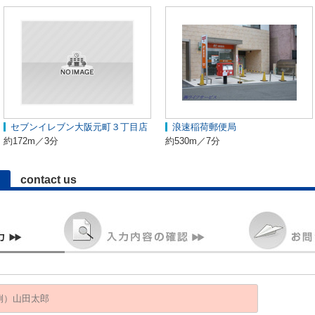
セブンイレブン大阪元町３丁目店
浪速稲荷郵便局
約172m／3分
約530m／7分
contact us