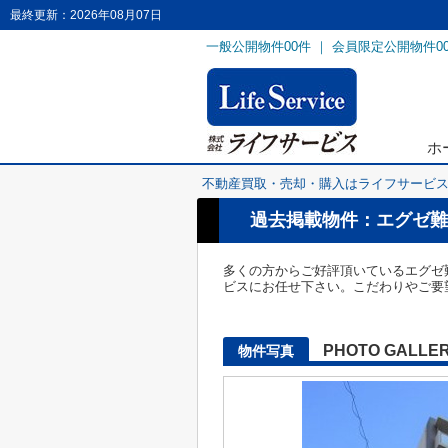
最終更新：2026年08月07日
一般公開物件
00
件 ｜ 会員限定公開物件
0
ホ
不動産買取・売却・購入はライフサービ
過去掲載物件：エグゼ難
多くの方からご好評頂いているエグゼ
ビスにお任せ下さい。こだわりやご要
PHOTO GALLE
物件写真