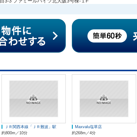
3-3 ファミールハイツ北大阪3号棟-１F
ＪＲ関西本線「ＪＲ難波」駅
Maxvalu塩草店
約800m／10分
約268m／4分