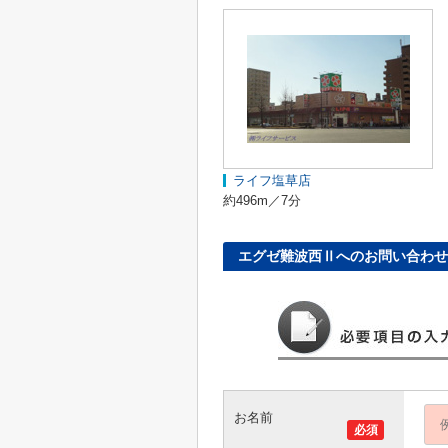
ライフ塩草店
約496m／7分
エグゼ難波西Ⅱへのお問い合わせ
お名前
必須