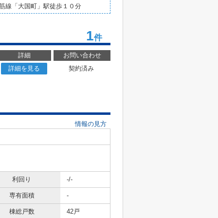
筋線「大国町」駅徒歩１０分
1
件
詳細
お問い合わせ
詳細を見る
契約済み
情報の見方
利回り
-/-
専有面積
-
棟総戸数
42戸