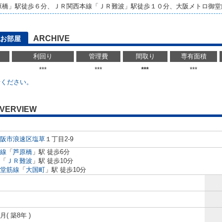
原橋」駅徒歩６分、ＪＲ関西本線「ＪＲ難波」駅徒歩１０分、大阪メトロ御堂
ARCHIVE
お部屋
利回り
管理費
間取り
専有面積
***
***
***
***
せください。
VERVIEW
阪市浪速区
塩草
１丁目2-9
線
「
芦原橋
」駅 徒歩6分
「
ＪＲ難波
」駅 徒歩10分
堂筋線
「
大国町
」駅 徒歩10分
8月( 築8年 )