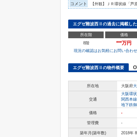
コメント
【外観】ＪＲ環状線「芦
エグゼ難波西Ⅱの過去に掲載した
所在階
価格
***万円
8階
現況の確認はお気軽にお問い合わ
O
エグゼ難波西Ⅱの物件概要
所在地
大阪府
大
大阪環状
交通
関西本線
地下鉄御
価格
-
管理費
-
築年月(築年数)
2018年 