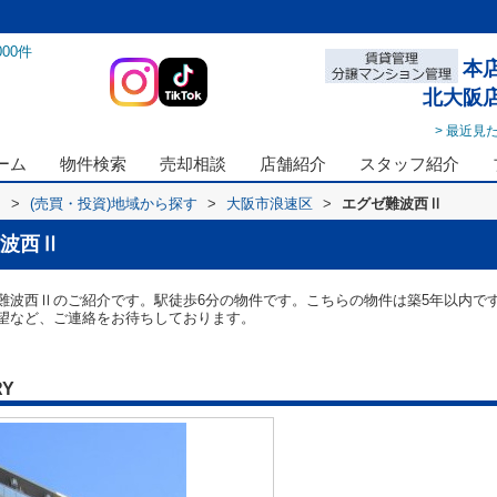
000
件
本
北大阪
> 最近見
ーム
物件検索
売却相談
店舗紹介
スタッフ紹介
ス
>
(売買・投資)地域から探す
>
大阪市浪速区
>
エグゼ難波西Ⅱ
波西Ⅱ
難波西Ⅱのご紹介です。駅徒歩6分の物件です。こちらの物件は築5年以内で
望など、ご連絡をお待ちしております。
RY