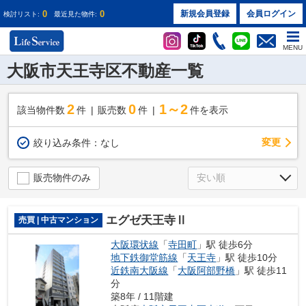
0
0
新規会員登録
会員ログイン
検討リスト:
最近見た物件:
MENU
大阪市天王寺区不動産一覧
2
0
1～2
該当物件数
件
販売数
件
件を表示
変更
絞り込み条件：
なし
販売物件のみ
エグゼ天王寺Ⅱ
売買 | 中古マンション
大阪環状線
「
寺田町
」駅 徒歩6分
地下鉄御堂筋線
「
天王寺
」駅 徒歩10分
近鉄南大阪線
「
大阪阿部野橋
」駅 徒歩11
分
築8年 / 11階建