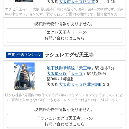
大阪府
大阪市天王寺区
大道
３丁目1-18
エグゼ天王寺Ⅱ：大阪環状線寺田町にも近くて便利。築4年の物件です。築4
年の中古マンションです。駅から徒歩6分圏内の物件です。投資物件をお探
しの方はぜほ、ご検討ください。ライフ...
現在販売物件情報がありません。
「エグゼ天王寺Ⅱ」への
お問い合わせはこちら
ラシュレエグゼ天王寺
売買 | 中古マンション
地下鉄御堂筋線
「
天王寺
」駅 徒歩7分
大阪環状線
「
天王寺
」駅 徒歩6分
築9年 / 14階建
大阪府
大阪市天王寺区
北河堀町
3-3
駅から徒歩7分圏内の物件です◎築7年の中古マンションです◎多くの方にと
って便利で欠かせない条件でもあるエレベーター付きの物件です◎こちらの
物件は築7年ですが、充実の設備が整って...
現在販売物件情報がありません。
「ラシュレエグゼ天王寺」への
お問い合わせはこちら