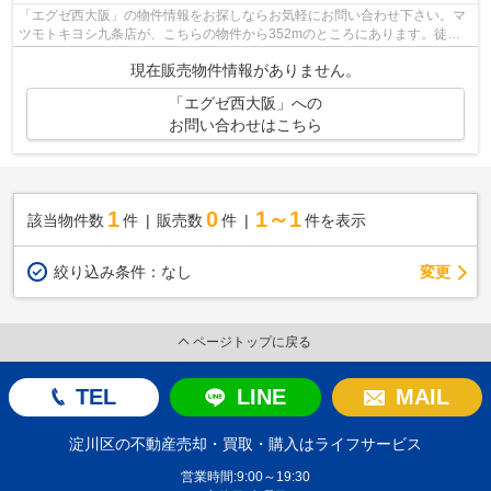
「エグゼ西大阪」の物件情報をお探しならお気軽にお問い合わせ下さい。マ
ツモトキヨシ九条店が、こちらの物件から352mのところにあります。徒歩5
分で駅に着く物件です。
現在販売物件情報がありません。
「エグゼ西大阪」への
お問い合わせはこちら
1
0
1～1
該当物件数
件
販売数
件
件を表示
変更
絞り込み条件：
なし
ページトップに戻る
TEL
LINE
MAIL
淀川区の不動産売却・買取・購入はライフサービス
営業時間:9:00～19:30