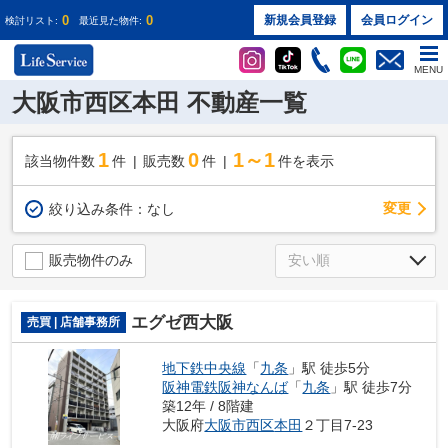
0
0
新規会員登録
会員ログイン
検討リスト:
最近見た物件:
MENU
大阪市西区本田 不動産一覧
1
0
1～1
該当物件数
件
販売数
件
件を表示
変更
絞り込み条件：
なし
販売物件のみ
エグゼ西大阪
売買 | 店舗事務所
地下鉄中央線
「
九条
」駅 徒歩5分
阪神電鉄阪神なんば
「
九条
」駅 徒歩7分
築12年 / 8階建
大阪府
大阪市西区
本田
２丁目7-23